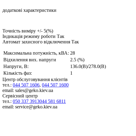
додаткові характеристики
Точність виміру +/- 5(%)
Індикація режиму роботи Так
Автомат захисного відключення Так
Максимальна потужність, кВА:
28
Відхилення вих. напруги
2.5 (%)
Напруги, В:
136.0(В)/278.0(В)
Кількість фаз:
1
Центр обслуговування клієнтів
тел.:
044 507 1606
,
044 507 1600
email: sales@geko.kiev.ua
Сервісний центр
тел.:
050 337 3913
044 581 6811
email: service@geko.kiev.ua