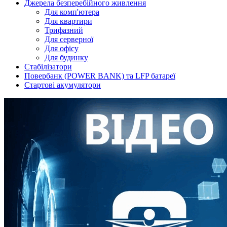
Джерела безперебійного живлення
Для комп'ютера
Для квартири
Трифазний
Для серверної
Для офісу
Для будинку
Стабілізатори
Повербанк (POWER BANK) та LFP батареї
Стартові акумулятори