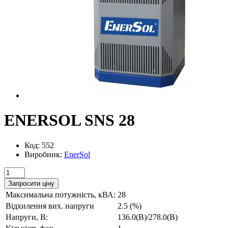
ENERSOL SNS 28
Код: 552
Виробник:
EnerSol
Запросити ціну
Максимальна потужність, кВА:
28
Відхилення вих. напруги
2.5 (%)
Напруги, В:
136.0(В)/278.0(В)