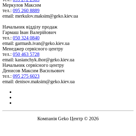
Меркулов Максим
тел.:
095 260 8889
email: merkulov.maksim@geko.kiev.ua
Начальник відділу продаж
Гармаш Іван Валерійович
тел.:
050 324 0840
email: garmash.ivan@geko.kiev.ua
Менеджер сервісного центру
тел.:
050 463 5728
email: kasianchyk.ihor@geko.kiev.ua
Начальник сервісного центру
Денисов Максим Васильович
тел.:
095 275 6023
email: denisov.maksim@geko.kiev.ua
Компанія Geko Центр © 2026