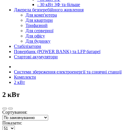
- 30 кВт 3Ф та більше
Джерела безперебійного живлення
Для комп'ютера
Для квартири
Трифазний
Для серверної
Для офісу
Для будинку
Стабілізатори
Повербанк (POWER BANK) та LFP батареї
Стартові акумулятори
Системи збереження електроенергії та сонячні станції
Комплекти
2 кВт
2 кВт
Сортування:
Показати: