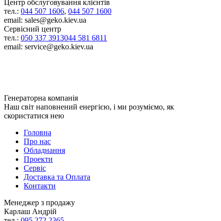
Центр обслуговування клієнтів
тел.:
044 507 1606
,
044 507 1600
email: sales@geko.kiev.ua
Сервісний центр
тел.:
050 337 3913
044 581 6811
email: service@geko.kiev.ua
Генераторна компанія
Наш світ наповнений енергією, і ми розуміємо, як
скористатися нею
Головна
Про нас
Обладнання
Проекти
Сервіс
Доставка та Оплата
Контакти
Менеджер з продажу
Карлаш Андрій
тел.:
095 272 2365