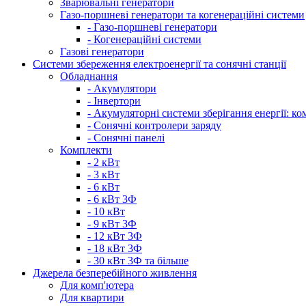
Зварювальні генератори
Газо-поршневі генератори та когенераційні системи
- Газо-поршневі генератори
- Когенераційні системи
Газові генератори
Системи збереження електроенергії та сонячні станції
Обладнання
- Акумулятори
- Інвертори
- Акумуляторні системи зберігання енергії: ко
- Сонячні контролери заряду
- Сонячні панелі
Комплекти
- 2 кВт
- 3 кВт
- 6 кВт
- 6 кВт 3Ф
- 10 кВт
- 9 кВт 3Ф
- 12 кВт 3Ф
- 18 кВт 3Ф
- 30 кВт 3Ф та більше
Джерела безперебійного живлення
Для комп'ютера
Для квартири