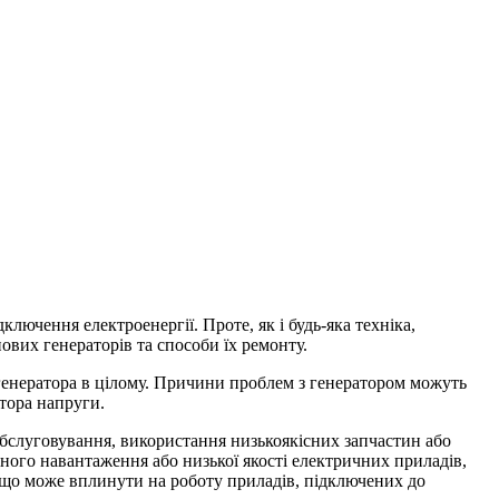
лючення електроенергії. Проте, як і будь-яка техніка,
ових генераторів та способи їх ремонту.
генератора в цілому. Причини проблем з генератором можуть
тора напруги.
бслуговування, використання низькоякісних запчастин або
рного навантаження або низької якості електричних приладів,
 що може вплинути на роботу приладів, підключених до