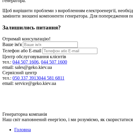
генератора.
Щоб вирішити проблеми з виробленням електроенергії, необхід
замінити зношені компоненти генератора. Для попередження по
Залишились питання?
Отримай консультацію!
Ваше ім'я
Телефон або E-mail
Центр обслуговування клієнтів
тел.:
044 507 1606
,
044 507 1600
email: sales@geko.kiev.ua
Сервісний центр
тел.:
050 337 3913
044 581 6811
email: service@geko.kiev.ua
Генераторна компанія
Наш світ наповнений енергією, і ми розуміємо, як скористатис
Головна