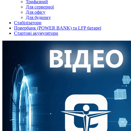
Трифазний
Для серверної
Для офісу
Для будинку
Стабілізатори
Повербанк (POWER BANK) та LFP батареї
Стартові акумулятори