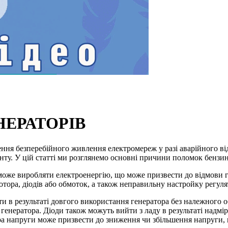
НЕРАТОРІВ
ня безперебійного живлення електромереж у разі аварійного відк
нту. У цій статті ми розглянемо основні причини поломок бензин
може виробляти електроенергію, що може призвести до відмови 
ора, діодів або обмоток, а також неправильну настройку регуля
 в результаті довгого використання генератора без належного о
генератора. Діоди також можуть вийти з ладу в результаті надмі
ора напруги може призвести до зниження чи збільшення напруги,