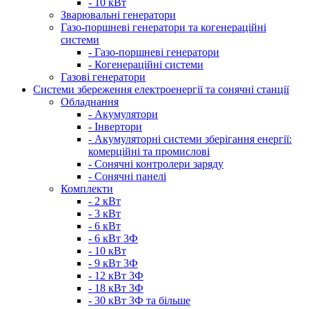
- 10 кВт
Зварювальні генератори
Газо-поршневі генератори та когенераційні
системи
- Газо-поршневі генератори
- Когенераційні системи
Газові генератори
Системи збереження електроенергії та сонячні станції
Обладнання
- Акумулятори
- Інвертори
- Акумуляторні системи зберігання енергії:
комерційні та промислові
- Сонячні контролери заряду
- Сонячні панелі
Комплекти
- 2 кВт
- 3 кВт
- 6 кВт
- 6 кВт 3Ф
- 10 кВт
- 9 кВт 3Ф
- 12 кВт 3Ф
- 18 кВт 3Ф
- 30 кВт 3Ф та більше