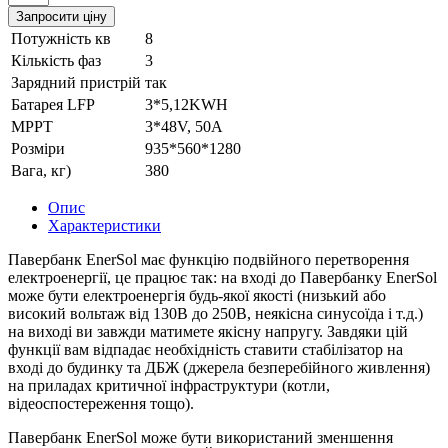
Запросити ціну
Потужність кв
8
Кількість фаз
3
Зарядний пристрій
так
Батарея LFP
3*5,12KWH
МРРТ
3*48V, 50A
Розміри
935*560*1280
Вага, кг)
380
Опис
Характеристики
Павербанк EnerSol має функцію подвійного перетворення
електроенергії, це працює так: на вході до Павербанку EnerSol
може бути електроенергія будь-якої якості (низький або
високий вольтаж від 130В до 250В, неякісна синусоїда і т.д.)
на виході ви завжди матимете якісну напругу. Завдяки цій
функції вам відпадає необхідність ставити стабілізатор на
вході до будинку та ДБЖ (джерела безперебійного живлення)
на приладах критичної інфраструктури (котли,
відеоспостереження тощо).
Павербанк EnerSol може бути використаний зменшення