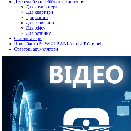
Джерела безперебійного живлення
Для комп'ютера
Для квартири
Трифазний
Для серверної
Для офісу
Для будинку
Стабілізатори
Повербанк (POWER BANK) та LFP батареї
Стартові акумулятори