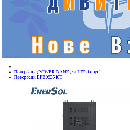
Повербанк (POWER BANK) та LFP батареї
Повербанк EPB083548T