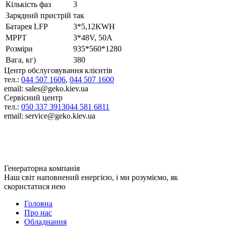
Кількість фаз
3
Зарядний пристрій
так
Батарея LFP
3*5,12KWH
МРРТ
3*48V, 50A
Розміри
935*560*1280
Вага, кг)
380
Центр обслуговування клієнтів
тел.:
044 507 1606
,
044 507 1600
email: sales@geko.kiev.ua
Сервісний центр
тел.:
050 337 3913
044 581 6811
email: service@geko.kiev.ua
Генераторна компанія
Наш світ наповнений енергією, і ми розуміємо, як
скористатися нею
Головна
Про нас
Обладнання