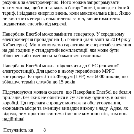
рахунків за електроенергію. Його можна запрограмувати
таким чином, щоб він заряджав батареї вночі, коли діє нічний
тариф, і віддавав енергію вдень, коли максимальна ціна. Якщо
не вистачить енергії, накопиченої за ніч, він автоматично
подаватиме енергію від мережі.
Павербанк EnerSol може замінити генератор. У середньому
електроенергія пропадає на 1,5 години (дані взяті за 2019 рік у
Київенерго). Ми пропонуємо гарантоване енергозабезпечення
на дві години у стандартній комплектації, яка може бути
збільшена або зменшена за бажанням замовника.
Павербанк EnerSol можна підключити до СЕС (сонячної
електростанції). Для цього в ньому передбачено МРРТ
контролера. Батарея Літій-Феррум (LFP) має 6000 циклів, що
збільшує термін служби до 15 років.
Підсумовуючи можна сказати, що Павербанк EnerSol це безліч
приладів, без яких не обійтися в сучасному будинку, в одній
коробці. Ця перевага спрощує монтаж та обслуговування,
економить місце та зменшує випадки виходу з ладу. Адже, як
відомо, чим простіше система і менше компонентів, тим вона
надійніша!
Потужність кв
8