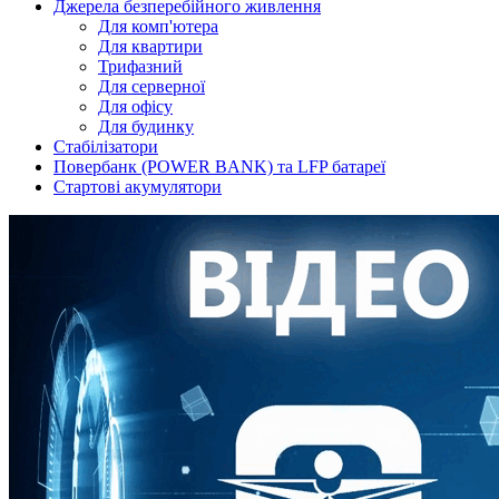
Джерела безперебійного живлення
Для комп'ютера
Для квартири
Трифазний
Для серверної
Для офісу
Для будинку
Стабілізатори
Повербанк (POWER BANK) та LFP батареї
Стартові акумулятори