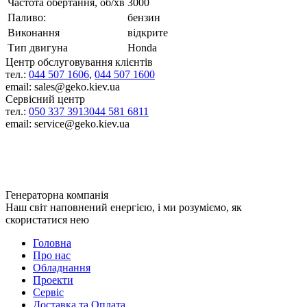
Частота обертання, об/хв
3000
Паливо:
бензин
Виконання
відкрите
Тип двигуна
Honda
Центр обслуговування клієнтів
тел.:
044 507 1606
,
044 507 1600
email: sales@geko.kiev.ua
Сервісний центр
тел.:
050 337 3913
044 581 6811
email: service@geko.kiev.ua
Генераторна компанія
Наш світ наповнений енергією, і ми розуміємо, як
скористатися нею
Головна
Про нас
Обладнання
Проекти
Сервіс
Доставка та Оплата