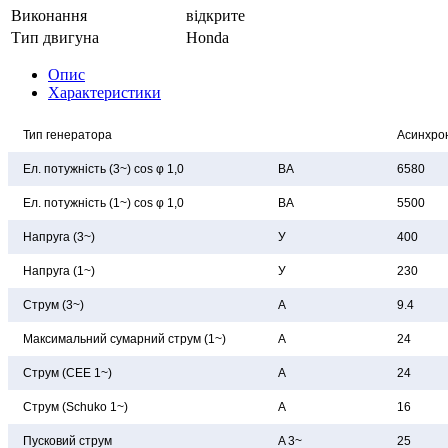
Виконання
відкрите
Тип двигуна
Honda
Опис
Характеристики
Тип генератора
Асинхро
Ел. потужність (3~) cos φ 1,0
ВА
6580
Ел. потужність (1~) cos φ 1,0
ВА
5500
Напруга (3~)
У
400
Напруга (1~)
У
230
Струм (3~)
А
9.4
Максимальний сумарний струм (1~)
А
24
Струм (CEE 1~)
А
24
Струм (Schuko 1~)
А
16
Пусковий струм
A 3~
25