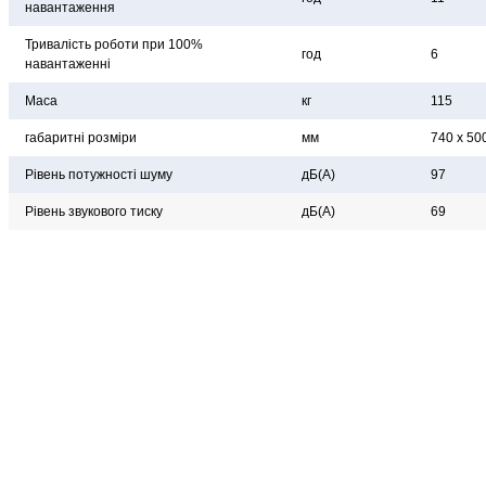
навантаження
Тривалість роботи при 100%
год
6
навантаженні
Маса
кг
115
габаритні розміри
мм
740 x 50
Рівень потужності шуму
дБ(А)
97
Рівень звукового тиску
дБ(А)
69