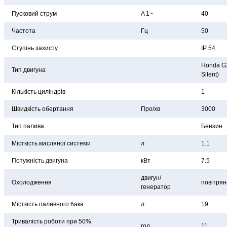
Пусковий струм
A 1~
40
Частота
Гц
50
Ступінь захисту
IP 54
Honda GX
Тип двигуна
Silent)
Кількість циліндрів
1
Швидкість обертання
Про/хв
3000
Тип палива
Бензин
Місткість масляної системи
л
1.1
Потужність двигуна
кВт
7.5
двигун/
Охолодження
повітрян
генератор
Місткість паливного бака
л
19
Тривалість роботи при 50%
год
11