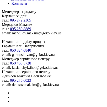
Контакти
Менеджер з продажу
Карлаш Андрій
тел.:
095 272 2365
Меркулов Максим
тел.:
095 260 8889
email: merkulov.maksim@geko.kiev.ua
Начальник відділу продаж
Гармаш Іван Валерійович
тел.:
050 324 0840
email: garmash.ivan@geko.kiev.ua
Менеджер сервісного центру
тел.:
050 463 5728
email: kasianchyk.ihor@geko.kiev.ua
Начальник сервісного центру
Денисов Максим Васильович
тел.:
095 275 6023
email: denisov.maksim@geko.kiev.ua