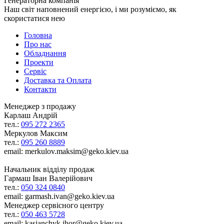
Генераторна компанія
Наш світ наповнений енергією, і ми розуміємо, як
скористатися нею
Головна
Про нас
Обладнання
Проекти
Сервіс
Доставка та Оплата
Контакти
Менеджер з продажу
Карлаш Андрій
тел.:
095 272 2365
Меркулов Максим
тел.:
095 260 8889
email: merkulov.maksim@geko.kiev.ua
Начальник відділу продаж
Гармаш Іван Валерійович
тел.:
050 324 0840
email: garmash.ivan@geko.kiev.ua
Менеджер сервісного центру
тел.:
050 463 5728
email: kasianchyk.ihor@geko.kiev.ua