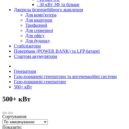
- 30 кВт 3Ф та більше
Джерела безперебійного живлення
Для комп'ютера
Для квартири
Трифазний
Для серверної
Для офісу
Для будинку
Стабілізатори
Повербанк (POWER BANK) та LFP батареї
Стартові акумулятори
Генератори
Газо-поршневі генератори та когенераційні системи
Газо-поршневі генератори
500+ кВт
500+ кВт
Сортування:
Показати: