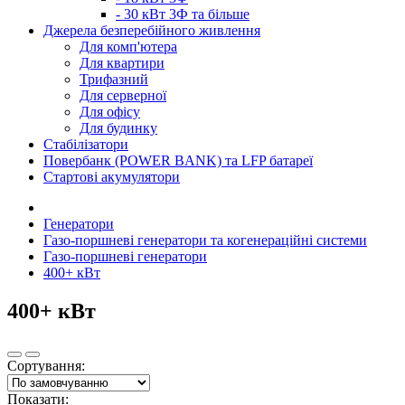
- 30 кВт 3Ф та більше
Джерела безперебійного живлення
Для комп'ютера
Для квартири
Трифазний
Для серверної
Для офісу
Для будинку
Стабілізатори
Повербанк (POWER BANK) та LFP батареї
Стартові акумулятори
Генератори
Газо-поршневі генератори та когенераційні системи
Газо-поршневі генератори
400+ кВт
400+ кВт
Сортування:
Показати: