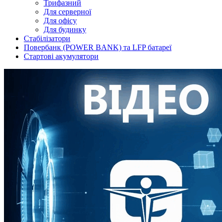
Трифазний
Для серверної
Для офісу
Для будинку
Стабілізатори
Повербанк (POWER BANK) та LFP батареї
Стартові акумулятори