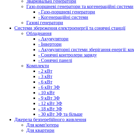
Зварювальні генератори
Газо-поршневі генератори та когенераційні системи
- Газо-поршневі генератори
- Когенераційні системи
Газові генератори
Системи збереження електроенергії та сонячні станції
Обладнання
- Акумулятори
- Інвертори
- Акумуляторні системи зберігання енергії: ко
- Сонячні контролери заряду
- Сонячні панелі
Комплекти
- 2 кВт
- 3 кВт
- 6 кВт
- 6 кВт 3Ф
- 10 кВт
- 9 кВт 3Ф
- 12 кВт 3Ф
- 18 кВт 3Ф
- 30 кВт 3Ф та більше
Джерела безперебійного живлення
Для комп'ютера
Для квартири