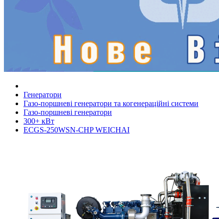
Генератори
Газо-поршневі генератори та когенераційні системи
Газо-поршневі генератори
300+ кВт
ECGS-250WSN-CHP WEICHAI