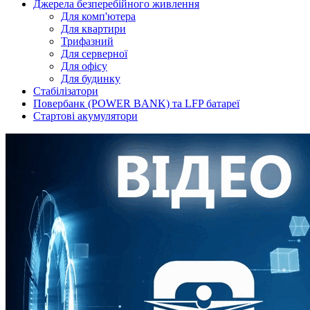
Джерела безперебійного живлення
Для комп'ютера
Для квартири
Трифазний
Для серверної
Для офісу
Для будинку
Стабілізатори
Повербанк (POWER BANK) та LFP батареї
Стартові акумулятори