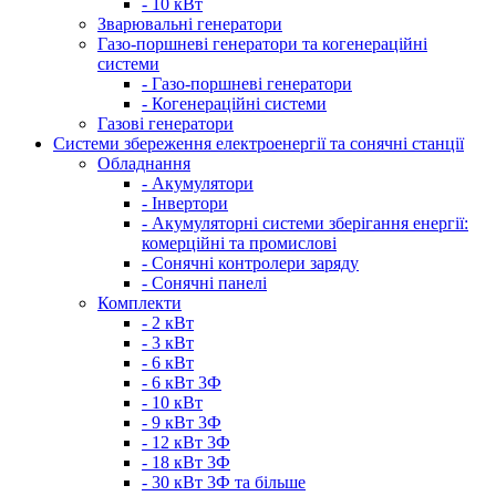
- 10 кВт
Зварювальні генератори
Газо-поршневі генератори та когенераційні
системи
- Газо-поршневі генератори
- Когенераційні системи
Газові генератори
Системи збереження електроенергії та сонячні станції
Обладнання
- Акумулятори
- Інвертори
- Акумуляторні системи зберігання енергії:
комерційні та промислові
- Сонячні контролери заряду
- Сонячні панелі
Комплекти
- 2 кВт
- 3 кВт
- 6 кВт
- 6 кВт 3Ф
- 10 кВт
- 9 кВт 3Ф
- 12 кВт 3Ф
- 18 кВт 3Ф
- 30 кВт 3Ф та більше