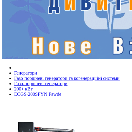
Генератори
Газо-поршневі генератори та когенераційні системи
Газо-поршневі генератори
200+ кВт
ECGS-200SFYN Fawde