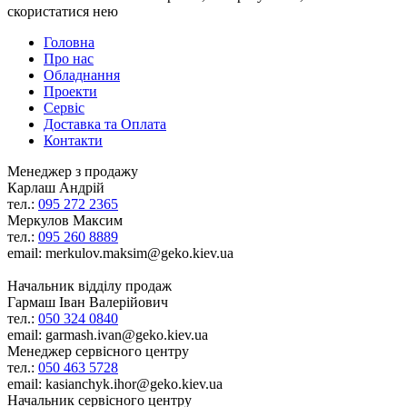
скористатися нею
Головна
Про нас
Обладнання
Проекти
Сервіс
Доставка та Оплата
Контакти
Менеджер з продажу
Карлаш Андрій
тел.:
095 272 2365
Меркулов Максим
тел.:
095 260 8889
email: merkulov.maksim@geko.kiev.ua
Начальник відділу продаж
Гармаш Іван Валерійович
тел.:
050 324 0840
email: garmash.ivan@geko.kiev.ua
Менеджер сервісного центру
тел.:
050 463 5728
email: kasianchyk.ihor@geko.kiev.ua
Начальник сервісного центру