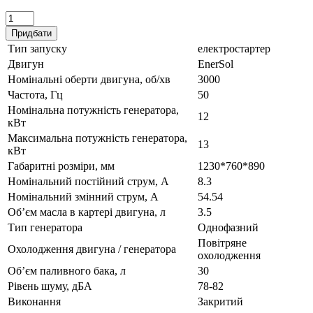
Придбати
Тип запуску
електростартер
Двигун
EnerSol
Номінальні оберти двигуна, об/хв
3000
Частота, Гц
50
Номінальна потужність генератора,
12
кВт
Максимальна потужність генератора,
13
кВт
Габаритні розміри, мм
1230*760*890
Номінальний постійний струм, А
8.3
Номінальний змінний струм, А
54.54
Об’єм масла в картері двигуна, л
3.5
Тип генератора
Однофазний
Повітряне
Охолодження двигуна / генератора
охолодження
Об’єм паливного бака, л
30
Рівень шуму, дБА
78-82
Виконання
Закритий