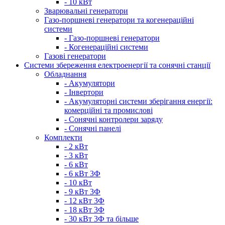
- 10 кВт
Зварювальні генератори
Газо-поршневі генератори та когенераційні
системи
- Газо-поршневі генератори
- Когенераційні системи
Газові генератори
Системи збереження електроенергії та сонячні станції
Обладнання
- Акумулятори
- Інвертори
- Акумуляторні системи зберігання енергії:
комерційні та промислові
- Сонячні контролери заряду
- Сонячні панелі
Комплекти
- 2 кВт
- 3 кВт
- 6 кВт
- 6 кВт 3Ф
- 10 кВт
- 9 кВт 3Ф
- 12 кВт 3Ф
- 18 кВт 3Ф
- 30 кВт 3Ф та більше