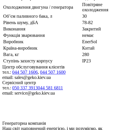
Повітряне
Охолодження двигуна / генератора
охолодження
Об’єм паливного бака, л
30
Рівень шуму, дБА
78-82
Виконання
Закритий
Функція зварювання
немає
Виробник
EnerSol
Країна-виробник
Китай
Вага, кг
280
Ступінь захисту корпусу
IP23
Центр обслуговування клієнтів
тел.:
044 507 1606
,
044 507 1600
email: sales@geko.kiev.ua
Сервісний центр
тел.:
050 337 3913
044 581 6811
email: service@geko.kiev.ua
Генераторна компанія
Наш світ наповнений енергією, і ми розуміємо, як