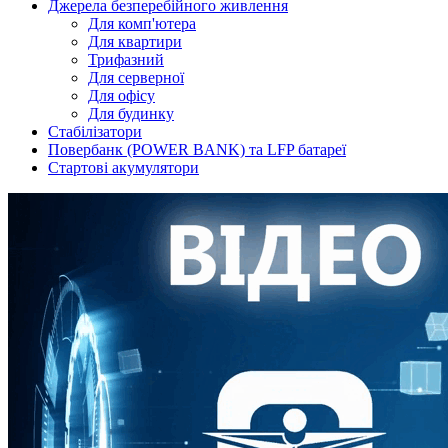
Джерела безперебійного живлення
Для комп'ютера
Для квартири
Трифазний
Для серверної
Для офісу
Для будинку
Стабілізатори
Повербанк (POWER BANK) та LFP батареї
Стартові акумулятори