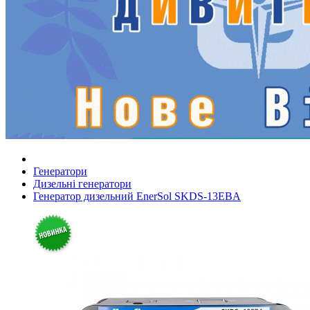
Генератори
Дизельні генератори
Генератор дизельний EnerSol SKDS-13EBA