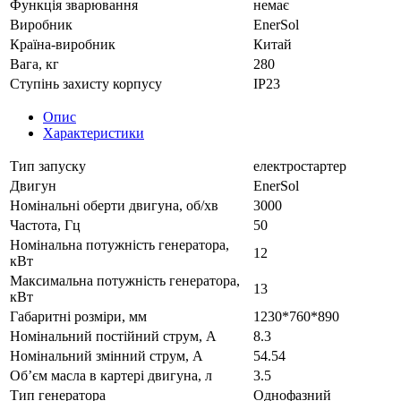
Функція зварювання
немає
Виробник
EnerSol
Країна-виробник
Китай
Вага, кг
280
Ступінь захисту корпусу
IP23
Опис
Характеристики
Тип запуску
електростартер
Двигун
EnerSol
Номінальні оберти двигуна, об/хв
3000
Частота, Гц
50
Номінальна потужність генератора,
12
кВт
Максимальна потужність генератора,
13
кВт
Габаритні розміри, мм
1230*760*890
Номінальний постійний струм, А
8.3
Номінальний змінний струм, А
54.54
Об’єм масла в картері двигуна, л
3.5
Тип генератора
Однофазний