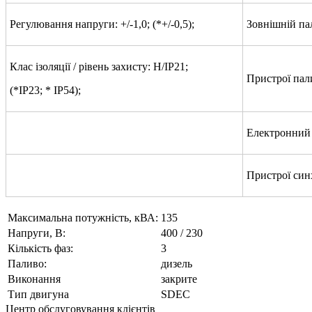
Регулювання напруги: +/-1,0; (*+/-0,5);
Зовнішній па
Клас ізоляції / рівень захисту: H/IP21;
Пристрої пал
(*IP23; * IP54);
Електронний 
Пристрої синх
Максимальна потужність, кВА:
135
Напруги, В:
400 / 230
Кількість фаз:
3
Паливо:
дизель
Виконання
закрите
Тип двигуна
SDEC
Центр обслуговування клієнтів