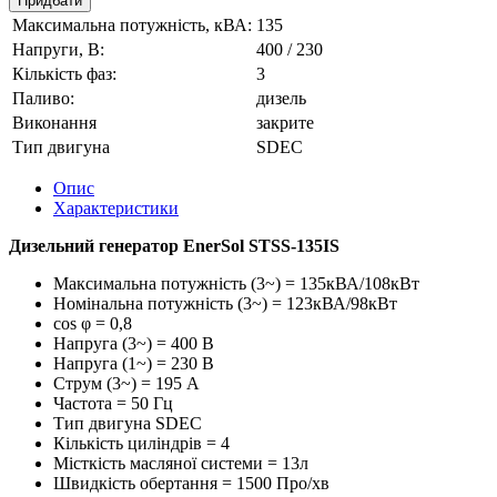
Придбати
Максимальна потужність, кВА:
135
Напруги, В:
400 / 230
Кількість фаз:
3
Паливо:
дизель
Виконання
закрите
Тип двигуна
SDEC
Опис
Характеристики
Дизельний генератор
EnerSol
STSS-135IS
Максимальна потужність (3~) = 135кВА/108кВт
Номінальна потужність (3~) = 123кВА/98кВт
cos φ = 0,8
Напруга (3~) = 400 В
Напруга (1~) = 230 В
Струм (3~) = 195 А
Частота = 50 Гц
Тип двигуна SDEC
Кількість циліндрів = 4
Місткість масляної системи = 13л
Швидкість обертання = 1500 Про/хв