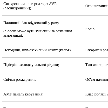
Синхронний альтернатор з AVR
Оцинкований 
(*асинхронний);
Паливний бак вбудований у раму
Колір;
(* обсяг може бути змінений за бажанням
замовника);
Погодний, шумозахисний кожух (капот)
Габаритні роз
Підігрів охолоджувальної рідини;
Тип альтерна
Свічки розжарення;
Об'єм паливно
AMF панель керування;
Клас ізоляції 