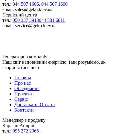
тел.:
044 507 1606
,
044 507 1600
email: sales@geko.kiev.ua
Сервісний центр
тел.:
050 337 3913
044 581 6811
email: service@geko.kiev.ua
Генераторна компанія
Наш світ наповнений енергією, і ми розуміємо, як
скористатися нею
Головна
Про нас
Обладнання
Проекти
Сервіс
Доставка та Оплата
Контакти
Менеджер з продажу
Карлаш Андрій
тел.:
095 272 2365