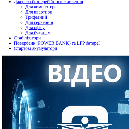
Джерела безперебійного живлення
Для комп'ютера
Для квартири
Трифазний
Для серверної
Для офісу
Для будинку
Стабілізатори
Повербанк (POWER BANK) та LFP батареї
Стартові акумулятори