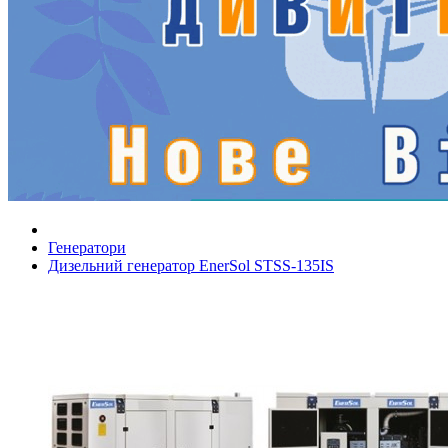
Генератори
Дизельний генератор EnerSol STSS-135IS