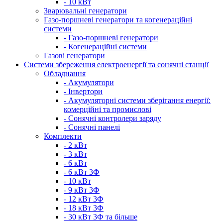
- 10 кВт
Зварювальні генератори
Газо-поршневі генератори та когенераційні
системи
- Газо-поршневі генератори
- Когенераційні системи
Газові генератори
Системи збереження електроенергії та сонячні станції
Обладнання
- Акумулятори
- Інвертори
- Акумуляторні системи зберігання енергії:
комерційні та промислові
- Сонячні контролери заряду
- Сонячні панелі
Комплекти
- 2 кВт
- 3 кВт
- 6 кВт
- 6 кВт 3Ф
- 10 кВт
- 9 кВт 3Ф
- 12 кВт 3Ф
- 18 кВт 3Ф
- 30 кВт 3Ф та більше