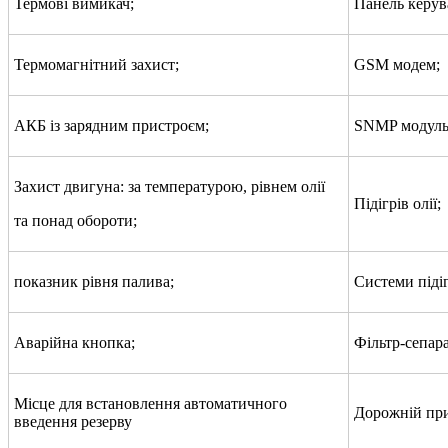
Термові вимикач;
Панель керув
Термомагнітний захист;
GSM модем;
АКБ із зарядним пристроєм;
SNMP модуль
Захист двигуна: за температурою, рівнем олії
Підігрів олії;
та понад обороти;
показник рівня палива;
Системи під
Аварійна кнопка;
Фільтр-сепара
Місце для встановлення автоматичного
Дорожній при
введення резерву