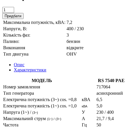
Придбати
Максимальна потужність, кВА:
7,2
Напруги, В:
400 / 230
Кількість фаз:
3
Паливо:
бензин
Виконання
відкрите
Тип двигуна
OHV
Опис
Характеристики
МОДЕЛЬ
RS 7540 PAE
Номер замовлення
717064
Тип генератора
асинхронний
Електрична потужність (3~) cos. =0,8
кВА
6,5
Електрична потужність (1~) cos. =1,0
5,0
кВА
Напруга (1~) /
У
230 / 400
(3~)
Максимальний струм
A
21,7 / 9,4
(1~) /
(3~)
Частота
Гц
50