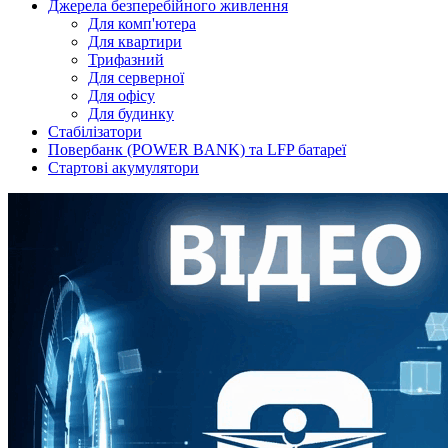
Джерела безперебійного живлення
Для комп'ютера
Для квартири
Трифазний
Для серверної
Для офісу
Для будинку
Стабілізатори
Повербанк (POWER BANK) та LFP батареї
Стартові акумулятори