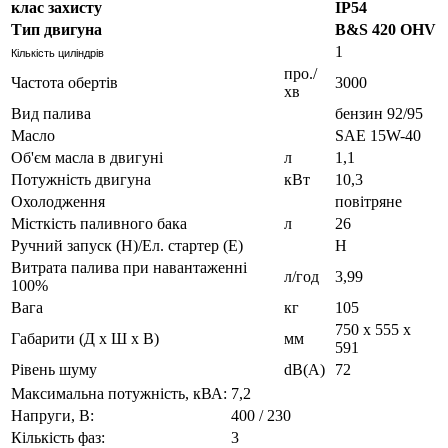
клас захисту
IP54
Тип двигуна
B&S 420 OHV
1
Кількість циліндрів
про./
Частота обертів
3000
хв
Вид палива
бензин 92/95
Масло
SAE 15W-40
Об'єм масла в двигуні
л
1,1
Потужність двигуна
кВт
10,3
Охолодження
повітряне
Місткість паливного бака
л
26
Ручний запуск (Н)/Ел. стартер (Е)
H
Витрата палива при навантаженні
л/год
3,99
100%
Вага
кг
105
750 x 555 x
Габарити (Д х Ш х В)
мм
591
Рівень шуму
dB(A)
72
Максимальна потужність, кВА:
7,2
Напруги, В:
400 / 230
Кількість фаз:
3