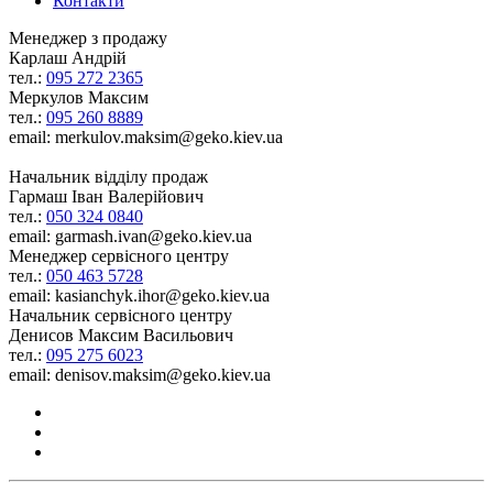
Контакти
Менеджер з продажу
Карлаш Андрій
тел.:
095 272 2365
Меркулов Максим
тел.:
095 260 8889
email: merkulov.maksim@geko.kiev.ua
Начальник відділу продаж
Гармаш Іван Валерійович
тел.:
050 324 0840
email: garmash.ivan@geko.kiev.ua
Менеджер сервісного центру
тел.:
050 463 5728
email: kasianchyk.ihor@geko.kiev.ua
Начальник сервісного центру
Денисов Максим Васильович
тел.:
095 275 6023
email: denisov.maksim@geko.kiev.ua