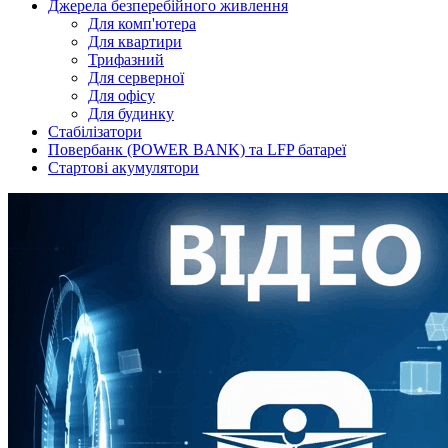
Джерела безперебійного живлення
Для комп'ютера
Для квартири
Трифазний
Для серверної
Для офісу
Для будинку
Стабілізатори
Повербанк (POWER BANK) та LFP батареї
Стартові акумулятори