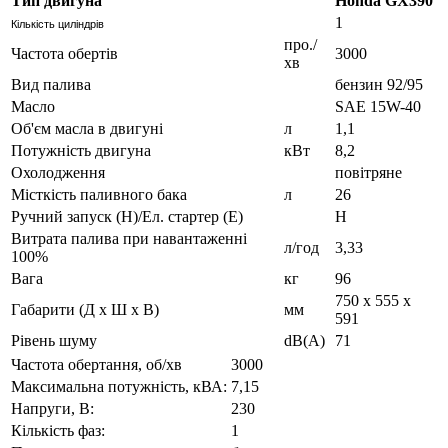
Тип двигуна
Honda GX390
1
Кількість циліндрів
про./
Частота обертів
3000
хв
Вид палива
бензин 92/95
Масло
SAE 15W-40
Об'єм масла в двигуні
л
1,1
Потужність двигуна
кВт
8,2
Охолодження
повітряне
Місткість паливного бака
л
26
Ручний запуск (Н)/Ел. стартер (Е)
H
Витрата палива при навантаженні
л/год
3,33
100%
Вага
кг
96
750 x 555 x
Габарити (Д х Ш х В)
мм
591
Рівень шуму
dB(A)
71
Частота обертання, об/хв
3000
Максимальна потужність, кВА:
7,15
Напруги, В:
230
Кількість фаз:
1