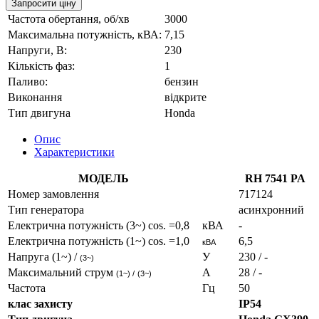
Запросити ціну
Частота обертання, об/хв
3000
Максимальна потужність, кВА:
7,15
Напруги, В:
230
Кількість фаз:
1
Паливо:
бензин
Виконання
відкрите
Тип двигуна
Honda
Опис
Характеристики
МОДЕЛЬ
RH 7541 PA
Номер замовлення
717124
Тип генератора
асинхронний
Електрична потужність (3~) cos. =0,8
кВА
-
Електрична потужність (1~) cos. =1,0
6,5
кВА
Напруга (1~) /
У
230 / -
(3~)
Максимальний струм
A
28 / -
(1~) /
(3~)
Частота
Гц
50
клас захисту
IP54