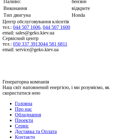
Паливо:
бензин
Виконання
відкрите
Тип двигуна
Honda
Центр обслуговування клієнтів
тел.:
044 507 1606
,
044 507 1600
email: sales@geko.kiev.ua
Сервісний центр
тел.:
050 337 3913
044 581 6811
email: service@geko.kiev.ua
Генераторна компанія
Наш світ наповнений енергією, і ми розуміємо, як
скористатися нею
Головна
Про нас
Обладнання
Проекти
Сервіс
Доставка та Оплата
Контакти