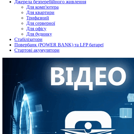
Джерела безперебійного живлення
Для комп'ютера
Для квартири
Трифазний
Для серверної
Для офісу
Для будинку
Стабілізатори
Повербанк (POWER BANK) та LFP батареї
Стартові акумулятори