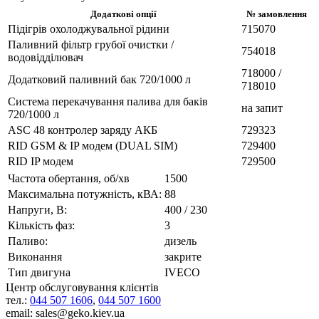
Додаткові опції
№ замовлення
Підігрів охолоджувальної рідини
715070
Паливний фільтр грубої очистки /
754018
водовідділювач
718000 /
Додатковий паливний бак 720/1000 л
718010
Система перекачування палива для баків
на запит
720/1000 л
ASC 48 контролер заряду АКБ
729323
RID GSM & IP модем (DUAL SIM)
729400
RID IP модем
729500
Частота обертання, об/хв
1500
Максимальна потужність, кВА:
88
Напруги, В:
400 / 230
Кількість фаз:
3
Паливо:
дизель
Виконання
закрите
Тип двигуна
IVECO
Центр обслуговування клієнтів
тел.:
044 507 1606
,
044 507 1600
email: sales@geko.kiev.ua