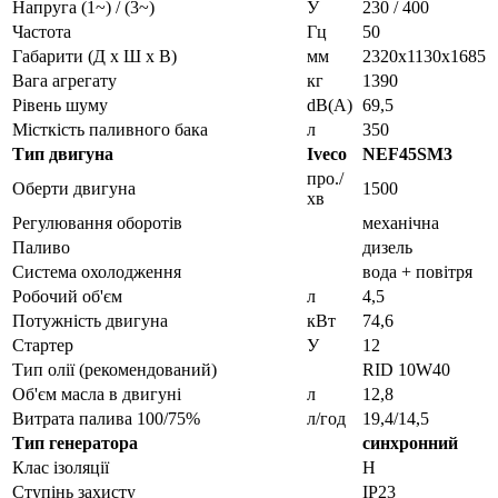
Напруга (1~) / (3~)
У
230 / 400
Частота
Гц
50
Габарити (Д х Ш х В)
мм
2320x1130x1685
Вага агрегату
кг
1390
Рівень шуму
dB(A)
69,5
Місткість паливного бака
л
350
Тип двигуна
Iveco
NEF45SM3
про./
Оберти двигуна
1500
хв
Регулювання оборотів
механічна
Паливо
дизель
Система охолодження
вода + повітря
Робочий об'єм
л
4,5
Потужність двигуна
кВт
74,6
Стартер
У
12
Тип олії (рекомендований)
RID 10W40
Об'єм масла в двигуні
л
12,8
Витрата палива 100/75%
л/год
19,4/14,5
Тип генератора
синхронний
Клас ізоляції
H
Ступінь захисту
IP23