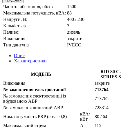
Придбати
Частота обертання, об/хв
1500
Максимальна потужність, кВА:
88
Напруги, В:
400 / 230
Кількість фаз:
3
Паливо:
дизель
Виконання
закрите
Тип двигуна
IVECO
Опис
Характеристики
RID 80 C-
МОДЕЛЬ
SERIES S
Виконання
закрите
№ замовлення електростанції
713764
№ замовлення електростанції із
713765
вбудованою АВР
№ замовлення виносний АВР
728314
кВА/
Ном. потужність PRP (cos = 0,8)
80 / 64
кВт
Максимальний струм
A
115