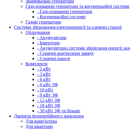
Зварювальні генератори
Газо-поршневі генератори та когенераційні системи
- Газо-поршневі генератори
- Когенераційні системи
Газові генератори
Системи збереження електроенергії та сонячні станції
Обладнання
- Акумулятори
- Інвертори
- Акумуляторні системи зберігання енергії: ко
- Сонячні контролери заряду
- Сонячні панелі
Комплекти
- 2 кВт
- 3 кВт
- 6 кВт
- 6 кВт 3Ф
- 10 кВт
- 9 кВт 3Ф
- 12 кВт 3Ф
- 18 кВт 3Ф
- 30 кВт 3Ф та більше
Джерела безперебійного живлення
Для комп'ютера
Для квартири