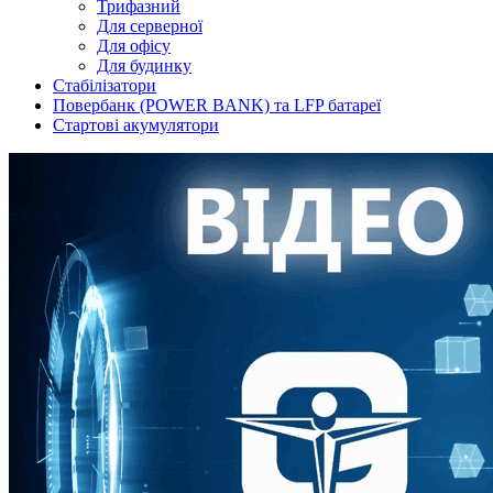
Трифазний
Для серверної
Для офісу
Для будинку
Стабілізатори
Повербанк (POWER BANK) та LFP батареї
Стартові акумулятори