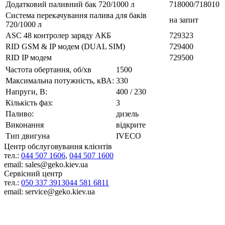
Додатковий паливний бак 720/1000 л
718000/718010
Система перекачування палива для баків
на запит
720/1000 л
ASC 48 контролер заряду АКБ
729323
RID GSM & IP модем (DUAL SIM)
729400
RID IP модем
729500
Частота обертання, об/хв
1500
Максимальна потужність, кВА:
330
Напруги, В:
400 / 230
Кількість фаз:
3
Паливо:
дизель
Виконання
відкрите
Тип двигуна
IVECO
Центр обслуговування клієнтів
тел.:
044 507 1606
,
044 507 1600
email: sales@geko.kiev.ua
Сервісний центр
тел.:
050 337 3913
044 581 6811
email: service@geko.kiev.ua