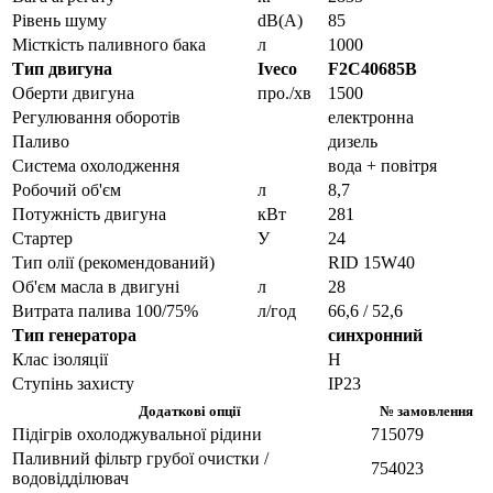
Рівень шуму
dB(A)
85
Місткість паливного бака
л
1000
Тип двигуна
Iveco
F2C40685B
Оберти двигуна
про./хв
1500
Регулювання оборотів
електронна
Паливо
дизель
Система охолодження
вода + повітря
Робочий об'єм
л
8,7
Потужність двигуна
кВт
281
Стартер
У
24
Тип олії (рекомендований)
RID 15W40
Об'єм масла в двигуні
л
28
Витрата палива 100/75%
л/год
66,6 / 52,6
Тип генератора
синхронний
Клас ізоляції
H
Ступінь захисту
IP23
Додаткові опції
№ замовлення
Підігрів охолоджувальної рідини
715079
Паливний фільтр грубої очистки /
754023
водовідділювач