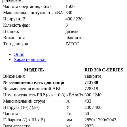
Придбати
Частота обертання, об/хв
1500
Максимальна потужність, кВА:
330
Напруги, В:
400 / 230
Кількість фаз:
3
Паливо:
дизель
Виконання
відкрите
Тип двигуна
IVECO
Опис
Характеристики
МОДЕЛЬ
RID 300 C-SERIES
Виконання
відкрите
№ замовлення електростанції
713780
№ замовлення виносний АВР
728318
Ном. потужність PRP (cos = 0,8)
кВА/кВт
300 / 240
Максимальний струм
A
433
Напруга (1~) / (3~)
У
230 / 400
Частота
Гц
50
Габарити (Д х Ш х В)
мм
2850x1700x2047
Вага агрегату
кг
2835