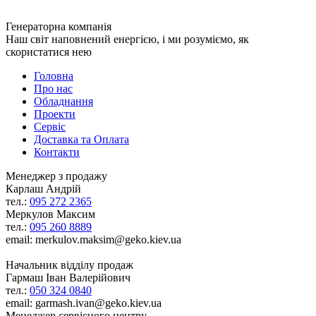
Генераторна компанія
Наш світ наповнений енергією, і ми розуміємо, як
скористатися нею
Головна
Про нас
Обладнання
Проекти
Сервіс
Доставка та Оплата
Контакти
Менеджер з продажу
Карлаш Андрій
тел.:
095 272 2365
Меркулов Максим
тел.:
095 260 8889
email: merkulov.maksim@geko.kiev.ua
Начальник відділу продаж
Гармаш Іван Валерійович
тел.:
050 324 0840
email: garmash.ivan@geko.kiev.ua
Менеджер сервісного центру