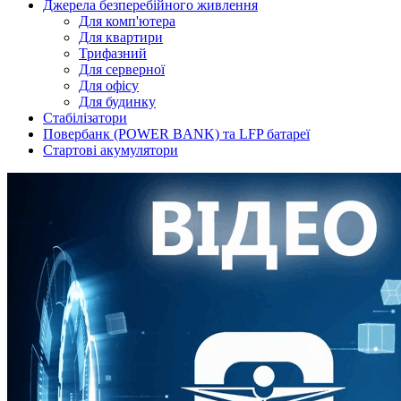
Джерела безперебійного живлення
Для комп'ютера
Для квартири
Трифазний
Для серверної
Для офісу
Для будинку
Стабілізатори
Повербанк (POWER BANK) та LFP батареї
Стартові акумулятори