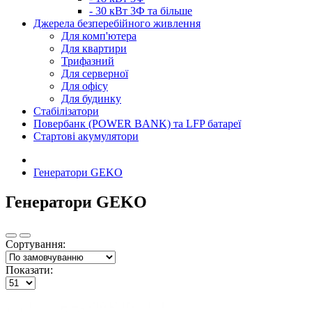
- 30 кВт 3Ф та більше
Джерела безперебійного живлення
Для комп'ютера
Для квартири
Трифазний
Для серверної
Для офісу
Для будинку
Стабілізатори
Повербанк (POWER BANK) та LFP батареї
Стартові акумулятори
Генератори GEKO
Генератори GEKO
Сортування:
Показати: