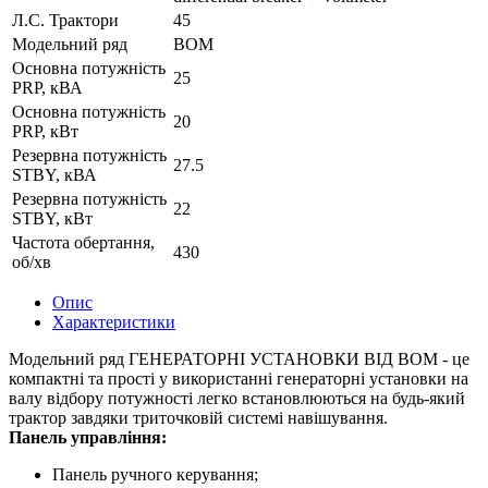
Л.С. Трактори
45
Модельний ряд
ВОМ
Основна потужність
25
PRP, кВА
Основна потужність
20
PRP, кВт
Резервна потужність
27.5
STBY, кВА
Резервна потужність
22
STBY, кВт
Частота обертання,
430
об/хв
Опис
Характеристики
Модельний ряд ГЕНЕРАТОРНІ УСТАНОВКИ ВІД ВОМ - це
компактні та прості у використанні генераторні установки на
валу відбору потужності легко встановлюються на будь-який
трактор завдяки триточковій системі навішування.
Панель управління:
Панель ручного керування;