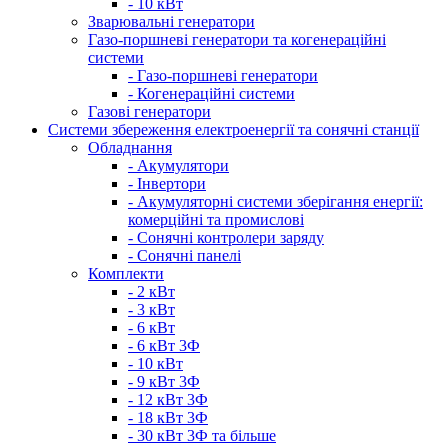
- 10 кВт
Зварювальні генератори
Газо-поршневі генератори та когенераційні
системи
- Газо-поршневі генератори
- Когенераційні системи
Газові генератори
Системи збереження електроенергії та сонячні станції
Обладнання
- Акумулятори
- Інвертори
- Акумуляторні системи зберігання енергії:
комерційні та промислові
- Сонячні контролери заряду
- Сонячні панелі
Комплекти
- 2 кВт
- 3 кВт
- 6 кВт
- 6 кВт 3Ф
- 10 кВт
- 9 кВт 3Ф
- 12 кВт 3Ф
- 18 кВт 3Ф
- 30 кВт 3Ф та більше