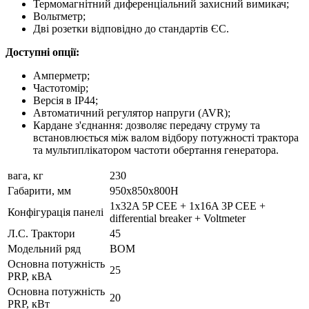
Термомагнітний диференціальний захисний вимикач;
Вольтметр;
Дві розетки відповідно до стандартів ЄС.
Доступні опції:
Амперметр;
Частотомір;
Версія в IP44;
Автоматичний регулятор напруги (AVR);
Кардане з'єднання: дозволяє передачу струму та
встановлюється між валом відбору потужності трактора
та мультиплікатором частоти обертання генератора.
вага, кг
230
Габарити, мм
950x850x800H
1x32A 5P CEE + 1x16A 3P CEE +
Конфігурація панелі
differential breaker + Voltmeter
Л.С. Трактори
45
Модельний ряд
ВОМ
Основна потужність
25
PRP, кВА
Основна потужність
20
PRP, кВт