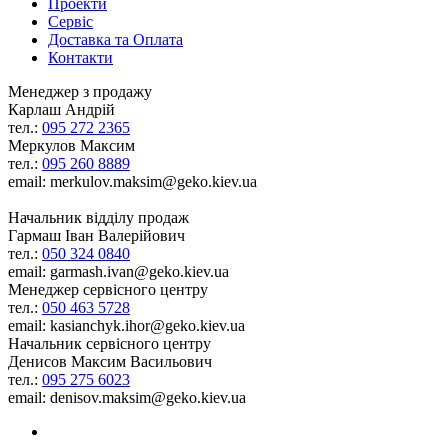
Проекти
Сервіс
Доставка та Оплата
Контакти
Менеджер з продажу
Карлаш Андрій
тел.:
095 272 2365
Меркулов Максим
тел.:
095 260 8889
email: merkulov.maksim@geko.kiev.ua
Начальник відділу продаж
Гармаш Іван Валерійович
тел.:
050 324 0840
email: garmash.ivan@geko.kiev.ua
Менеджер сервісного центру
тел.:
050 463 5728
email: kasianchyk.ihor@geko.kiev.ua
Начальник сервісного центру
Денисов Максим Васильович
тел.:
095 275 6023
email: denisov.maksim@geko.kiev.ua