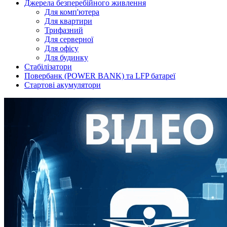
Джерела безперебійного живлення
Для комп'ютера
Для квартири
Трифазний
Для серверної
Для офісу
Для будинку
Стабілізатори
Повербанк (POWER BANK) та LFP батареї
Стартові акумулятори