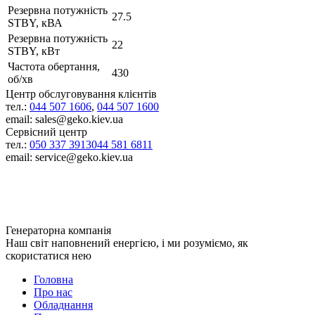
Резервна потужність
27.5
STBY, кВА
Резервна потужність
22
STBY, кВт
Частота обертання,
430
об/хв
Центр обслуговування клієнтів
тел.:
044 507 1606
,
044 507 1600
email: sales@geko.kiev.ua
Сервісний центр
тел.:
050 337 3913
044 581 6811
email: service@geko.kiev.ua
Генераторна компанія
Наш світ наповнений енергією, і ми розуміємо, як
скористатися нею
Головна
Про нас
Обладнання