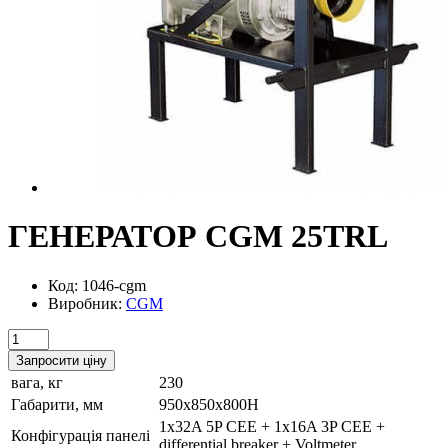
ГЕНЕРАТОР CGM 25TRL
Код: 1046-cgm
Виробник:
CGM
Запросити ціну
вага, кг
230
Габарити, мм
950x850x800H
1x32A 5P CEE + 1x16A 3P CEE +
Конфігурація панелі
differential breaker + Voltmeter