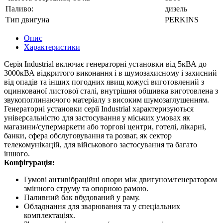
Паливо:
дизель
Тип двигуна
PERKINS
Опис
Характеристики
Серія Industrial включає генераторні установки від 5кВА до
3000кВА відкритого виконання і в шумозахисному і захисний
від опадів та інших погодних явищ кожусі виготовлений з
оцинкованої листової сталі, внутрішня обшивка виготовлена з
звукопоглинаючого матеріалу з високим шумозаглушенням.
Генераторні установки серії Industrial характеризуються
універсальністю для застосування у міських умовах як
магазини/супермаркети або торгові центри, готелі, лікарні,
банки, сфера обслуговування та розваг, як сектор
телекомунікацій, для військового застосування та багато
іншого.
Конфігурація:
Гумові антивібраційні опори між двигуном/генератором
змінного струму та опорною рамою.
Паливний бак вбудований у раму.
Обладнання для зварювання та у спеціальних
комплектаціях.