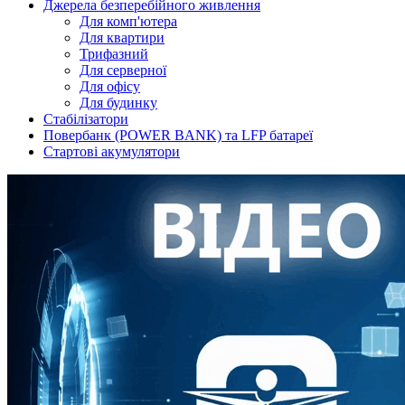
Джерела безперебійного живлення
Для комп'ютера
Для квартири
Трифазний
Для серверної
Для офісу
Для будинку
Стабілізатори
Повербанк (POWER BANK) та LFP батареї
Стартові акумулятори