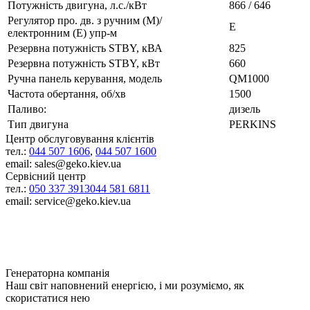
Потужність двигуна, л.с./кВт
866 / 646
Регулятор про. дв. з ручним (M)/
E
електронним (E) упр-м
Резервна потужність STBY, кВА
825
Резервна потужність STBY, кВт
660
Ручна панель керування, модель
QM1000
Частота обертання, об/хв
1500
Паливо:
дизель
Тип двигуна
PERKINS
Центр обслуговування клієнтів
тел.:
044 507 1606
,
044 507 1600
email: sales@geko.kiev.ua
Сервісний центр
тел.:
050 337 3913
044 581 6811
email: service@geko.kiev.ua
Генераторна компанія
Наш світ наповнений енергією, і ми розуміємо, як
скористатися нею