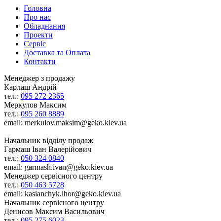
Головна
Про нас
Обладнання
Проекти
Сервіс
Доставка та Оплата
Контакти
Менеджер з продажу
Карлаш Андрій
тел.:
095 272 2365
Меркулов Максим
тел.:
095 260 8889
email: merkulov.maksim@geko.kiev.ua
Начальник відділу продаж
Гармаш Іван Валерійович
тел.:
050 324 0840
email: garmash.ivan@geko.kiev.ua
Менеджер сервісного центру
тел.:
050 463 5728
email: kasianchyk.ihor@geko.kiev.ua
Начальник сервісного центру
Денисов Максим Васильович
тел.:
095 275 6023