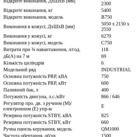
Відкрите виконання, ДxШxВ [мм]
2300
Відкрите виконання, кг
5400
Відкрите виконання, модель
B750
5050 x 2150 x
Виконання в кожусі, ДxШxВ [мм]
2550
Виконання у кожусі, кг
6270
Виконання у кожусі, модель
C750
Витрати при ¾ навантаження, л/год.
118
дБ(А) на 7 м
69
Кількість циліндрів
6
Модельний ряд
INDUSTRIAL
Основна потужність PRP, кВА
750
Основна потужність PRP, кВт
600
Паливний бак, л
400
Потужність двигуна, л.с./кВт
866 / 646
Регулятор про. дв. з ручним (M)/
E
електронним (E) упр-м
Резервна потужність STBY, кВА
825
Резервна потужність STBY, кВт
660
Ручна панель керування, модель
QM1000
Частота обертання, об/хв
1500