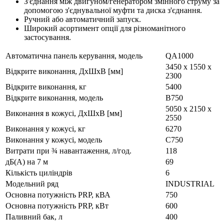
З'єднання між двигуном/генератором змінного струму за
допомогою з'єднувальної муфти та диска з'єднання.
Ручний або автоматичний запуск.
Широкий асортимент опції для різноманітного
застосування.
Автоматична панель керування, модель
QA1000
3450 x 1550 x
Відкрите виконання, ДxШxВ [мм]
2300
Відкрите виконання, кг
5400
Відкрите виконання, модель
B750
5050 x 2150 x
Виконання в кожусі, ДxШxВ [мм]
2550
Виконання у кожусі, кг
6270
Виконання у кожусі, модель
C750
Витрати при ¾ навантаження, л/год.
118
дБ(А) на 7 м
69
Кількість циліндрів
6
Модельний ряд
INDUSTRIAL
Основна потужність PRP, кВА
750
Основна потужність PRP, кВт
600
Паливний бак, л
400