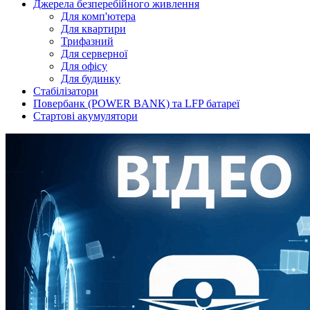
Джерела безперебійного живлення
Для комп'ютера
Для квартири
Трифазний
Для серверної
Для офісу
Для будинку
Стабілізатори
Повербанк (POWER BANK) та LFP батареї
Стартові акумулятори