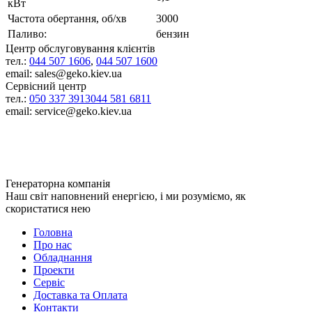
кВт
Частота обертання, об/хв
3000
Паливо:
бензин
Центр обслуговування клієнтів
тел.:
044 507 1606
,
044 507 1600
email: sales@geko.kiev.ua
Сервісний центр
тел.:
050 337 3913
044 581 6811
email: service@geko.kiev.ua
Генераторна компанія
Наш світ наповнений енергією, і ми розуміємо, як
скористатися нею
Головна
Про нас
Обладнання
Проекти
Сервіс
Доставка та Оплата
Контакти