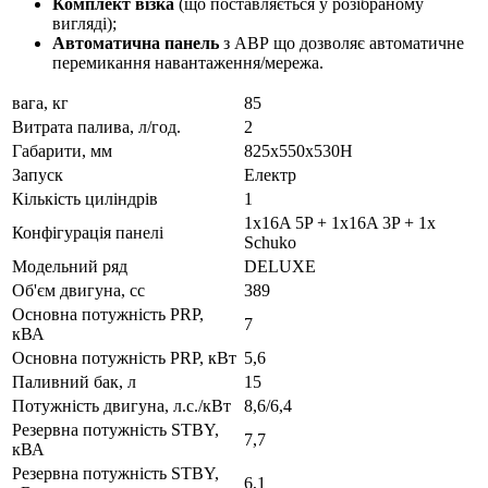
Комплект візка
(що поставляється у розібраному
вигляді);
Автоматична панель
з АВР що дозволяє автоматичне
перемикання навантаження/мережа.
вага, кг
85
Витрата палива, л/год.
2
Габарити, мм
825x550x530H
Запуск
Електр
Кількість циліндрів
1
1x16A 5P + 1x16A 3P + 1x
Конфігурація панелі
Schuko
Модельний ряд
DELUXE
Об'єм двигуна, cc
389
Основна потужність PRP,
7
кВА
Основна потужність PRP, кВт
5,6
Паливний бак, л
15
Потужність двигуна, л.с./кВт
8,6/6,4
Резервна потужність STBY,
7,7
кВА
Резервна потужність STBY,
6,1