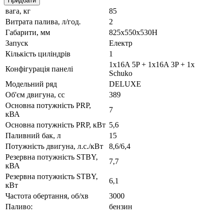
Придбати
вага, кг
85
Витрата палива, л/год.
2
Габарити, мм
825x550x530H
Запуск
Електр
Кількість циліндрів
1
1x16A 5P + 1x16A 3P + 1x
Конфігурація панелі
Schuko
Модельний ряд
DELUXE
Об'єм двигуна, cc
389
Основна потужність PRP,
7
кВА
Основна потужність PRP, кВт
5,6
Паливний бак, л
15
Потужність двигуна, л.с./кВт
8,6/6,4
Резервна потужність STBY,
7,7
кВА
Резервна потужність STBY,
6,1
кВт
Частота обертання, об/хв
3000
Паливо:
бензин