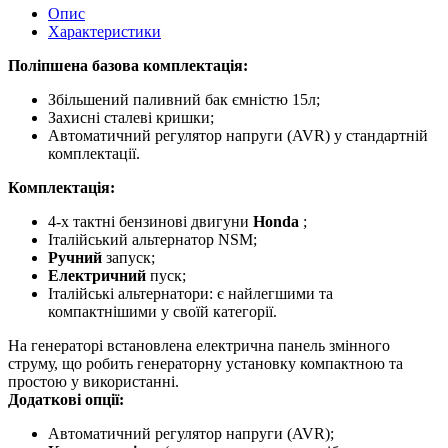
Опис
Характеристики
Поліпшена базова комплектація:
Збільшений паливний бак ємністю 15л;
Захисні сталеві кришки;
Автоматичний регулятор напруги (AVR) у стандартній
комплектації.
Комплектація:
4-х тактні бензинові двигуни
Honda
;
Італійський альтернатор NSM;
Ручний
запуск;
Електричний
пуск;
Італійські альтернатори: є найлегшими та
компактнішими у своїй категорії.
На генераторі встановлена електрична панель змінного
струму, що робить генераторну установку компактною та
простою у використанні.
Додаткові опції:
Автоматичний регулятор напруги (AVR);