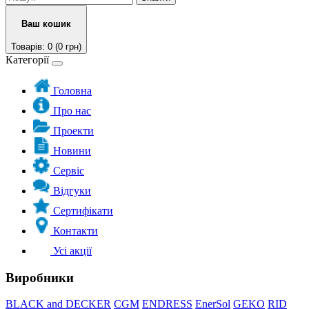
Ваш кошик
Товарів: 0 (0 грн)
Категорії
Головна
Про нас
Проекти
Новини
Сервіс
Відгуки
Сертифікати
Контакти
Усі акції
Виробники
BLACK and DECKER
CGM
ENDRESS
EnerSol
GEKO
RID